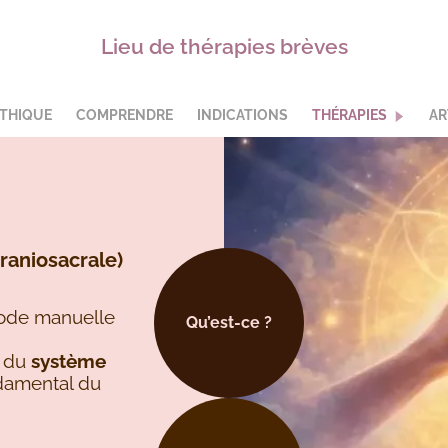
Lieu de thérapies brèves
THIQUE
COMPRENDRE
INDICATIONS
THÉRAPIES
AR
raniosacrale)
hode manuelle
Qu’est-ce ?
t du
système
damental du