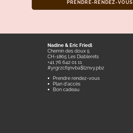
PRENDRE-RENDEZ-VOUS
Nadine & Eric Friedl
Chemin des doux 5
CH-1865 Les Diablerets
+41 76 642 01 11
#yrgrzcfqnvba$tznvy.pbz
Prendre rendez-vous
Plan d'accès
Bon cadeau